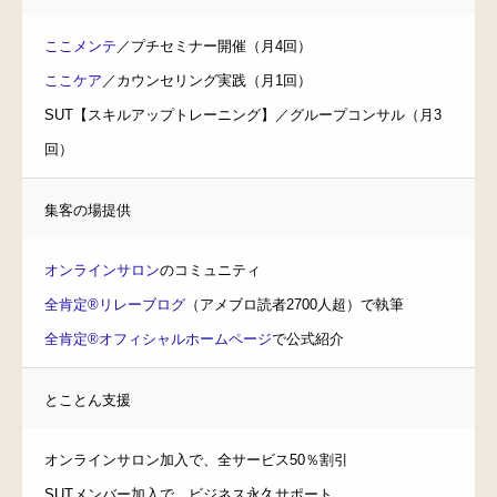
ナチュラルライフ コースレッスン
ここメンテ
／プチセミナー開催（月4回）
受講者様の声
ここケア
／カウンセリング実践（月1回）
会社概要 プロフィール
SUT【スキルアップトレーニング】／グループコンサル（月3
BLOG
回）
集客の場提供
オンラインサロン
のコミュニティ
全肯定®リレーブログ
（アメブロ読者2700人超）で執筆
全肯定®オフィシャルホームページ
で公式紹介
とことん支援
オンラインサロン加入で、全サービス50％割引
SUTメンバー加入で、ビジネス永久サポート