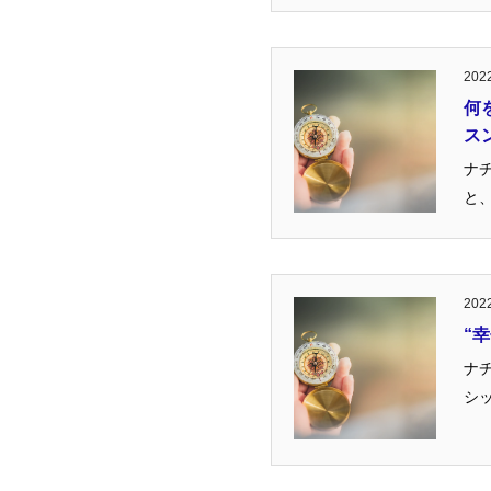
2022
何
ス
ナ
と、
2022
“
ナ
シッ