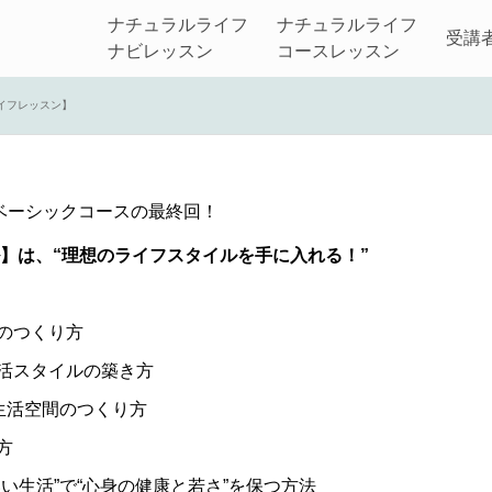
ナチュラルライフ
ナチュラルライフ
受講
ルを実現する！【ナチュ
ナビレッスン
コースレッスン
イフレッスン】
2022.02.09
ベーシックコースの最終回！
】は、“理想のライフスタイルを手に入れる！”
のつくり方
活スタイルの築き方
生活空間のつくり方
方
い生活”で“心身の健康と若さ”を保つ方法