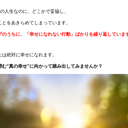
ナチュラルライフ コースレッスン
回の人生なのに、どこかで妥協し、
受講者様の声
ことをあきらめてしまっています。
会社概要 プロフィール
ずのうちに、「幸せになれない行動」ばかりを繰り返していま
BLOG
たは絶対に幸せになれます。
望む“真の幸せ”に向かって踏み出してみませんか？