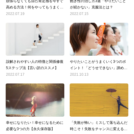
頑張らなくても自己肯定感を今すぐ
飽き性の治し方3選「やりたいこと
高める方法！何をやってもうまくい
が続かない」克服法とは？
かない人へ
2022.07.19
2022.07.15
誤解されやすい人の特徴と関係修復
やりたいことがうまくいく3つのポ
5ステップ法【言い訳のススメ】
イント！「どうせできない」諦め癖
を克服
2022.07.17
2021.10.13
幸せになりたい！幸せになるために
「失敗が怖い」ミスして落ち込んだ
必要な3つの力【永久保存版】
時こそ！失敗をチャンスに変える方