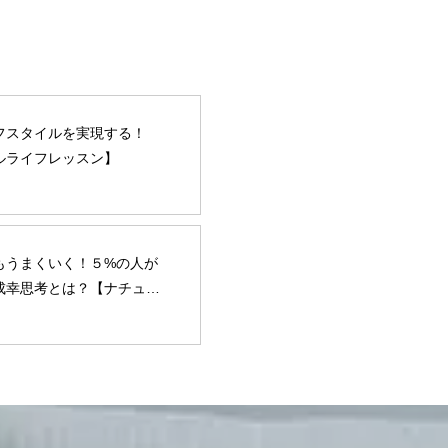
フスタイルを実現する！
ルライフレッスン】
もうまくいく！５%の人が
成幸思考とは？【ナチュラ
ッスン】