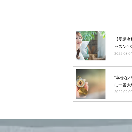
【受講者
ッスン“
2022.03.0
“幸せな
に一番大
レッスン
2022.02.0