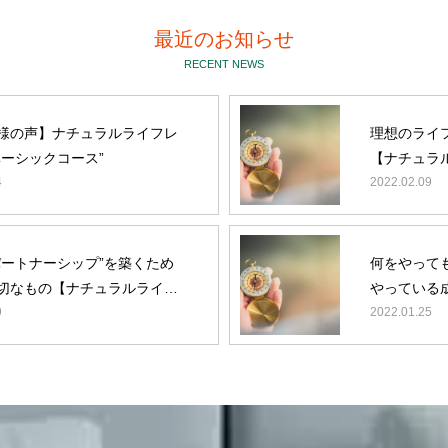
会社概要 プロフィール
最近のお知らせ
BLOG
RECENT NEWS
様の声】ナチュラルライフレ
理想のライ
ベーシックコース”
【ナチュラ
4
2022.02.09
パートナーシップ”を築くため
何をやって
切なもの【ナチュラルライフ
やっている
】
9
ルライフレ
2022.01.25