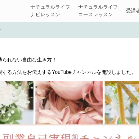
ナチュラルライフ
ナチュラルライフ
受講
e【副業自己実現®チャンネル
ナビレッスン
コースレッスン
た
2021.11.27
縛られない自由な生き方！
する方法をお伝えするYouTubeチャンネルを開設しました。