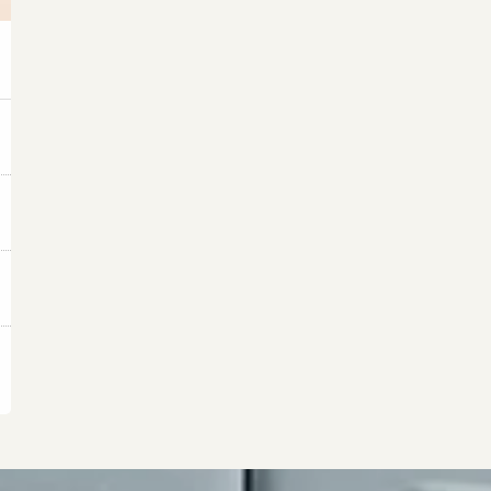
ナチュラルライフ ナビレッスン
ナチュラルライフ コースレッスン
受講者様の声
会社概要 プロフィール
BLOG